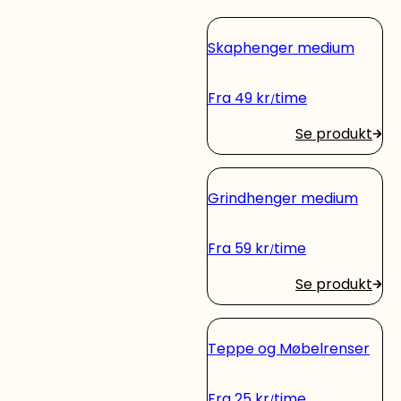
Skaphenger medium
Fra
49
kr
time
Se produkt
Grindhenger medium
Fra
59
kr
time
Se produkt
Teppe og Møbelrenser
Fra
25
kr
time