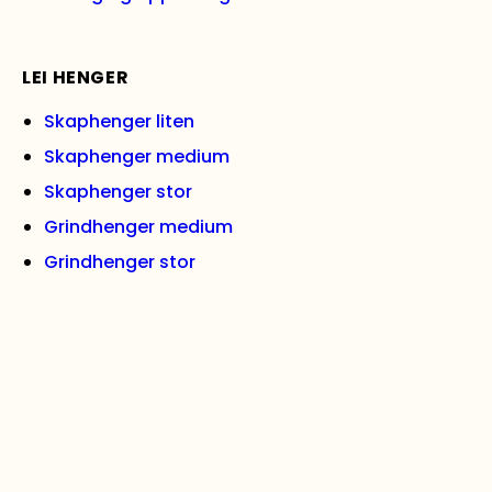
LEI HENGER
Skaphenger liten
Skaphenger medium
Skaphenger stor
Grindhenger medium
Grindhenger stor
Varehenger med tipp, medium
Varehenger stor
Båthenger (opptil 17 fot)
Båthenger (opptil 27 fot)
Biltransporthenger
Se alle hengere