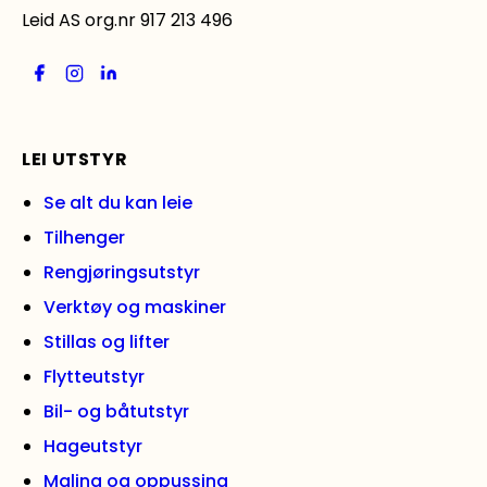
Leid AS org.nr 917 213 496
LEI UTSTYR
Se alt du kan leie
Tilhenger
Rengjøringsutstyr
Verktøy og maskiner
Stillas og lifter
Flytteutstyr
Bil- og båtutstyr
Hageutstyr
Maling og oppussing