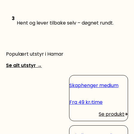
3
Hent og lever tilbake selv – døgnet rundt.
Populært utstyr i Hamar
Se alt utstyr
→
Skaphenger medium
Fra
49
kr
time
Se produkt