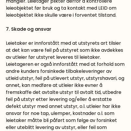
mangler. Leietager plikter derfor å kontrollere
leieobjektet før bruk og ta kontakt med LEID om
leieobjektet ikke skulle være i forventet tilstand.
7. Skade og ansvar
Leietaker er innforstått med at utstyrets art tilsier
at det kan være feil på utstyret som ikke avdekkes
av utleier før utstyret leveres til leietaker.
Leietageren er også innforstått med at forhold som
andre kunders forsinkede tilbakeleveringer av
utleid utstyr, feil på utlevert utstyr, utstyrshavari, og
annet, kan medføre at utleier ikke evner å
fremskaffe det avtalte utstyr til avtalt tid, utbedre
feil på utstyr etter levering og/eller å erstatte
defekt utstyr med annet utstyr, o.l. utleier har ikke
ansvar for noe tap, ulemper, kostnader o.l. som
leietaker måtte bli påført som følge av forsinket
eller uteblitt levering av utstyr, eller feil som