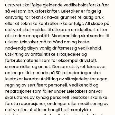
utstyret skal følge gjeldende vedlikeholdsforskrifter
så vel som bruksforskrifter. Leietaker er følgelig
ansvarlig for teknisk havari grunnet feilaktig bruk
eller at tekniske kontroller ikke er fulgt. All skade på
utstyret skal meldes til utleieren umiddelbart etter
at skaden er oppstått. Skademelding skal sendes til
utleier. Leietaker må ta hånd om og koste
nødvendig tilsyn, vanlig driftsmessig vedlikehold,
utskifting av driftskritiske slitasjedeler og
forbruksmateriell som for eksempel drivstoff,
smøremidler og annet. Dersom utstyret leies over
en lengre tidsperiode på 30 kalenderdager skal
leietaker ivareta utskifting av slitasjedeler for egen
regning av sertifisert personell. Vedlikehold og
reparasjoner som faller under Leietakers ansvar
skal utføres av kyndig personell. Leietaker skal ikke
foreta reparasjoner, endringer eller modifisering av
utstyr uten at utleier har gitt sitt samtykke.