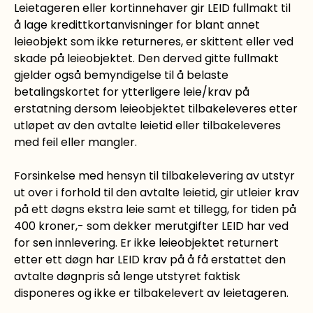
Leietageren eller kortinnehaver gir LEID fullmakt til
å lage kredittkortanvisninger for blant annet
leieobjekt som ikke returneres, er skittent eller ved
skade på leieobjektet. Den derved gitte fullmakt
gjelder også bemyndigelse til å belaste
betalingskortet for ytterligere leie/krav på
erstatning dersom leieobjektet tilbakeleveres etter
utløpet av den avtalte leietid eller tilbakeleveres
med feil eller mangler.
Forsinkelse med hensyn til tilbakelevering av utstyr
ut over i forhold til den avtalte leietid, gir utleier krav
på ett døgns ekstra leie samt et tillegg, for tiden på
400 kroner,- som dekker merutgifter LEID har ved
for sen innlevering. Er ikke leieobjektet returnert
etter ett døgn har LEID krav på å få erstattet den
avtalte døgnpris så lenge utstyret faktisk
disponeres og ikke er tilbakelevert av leietageren.