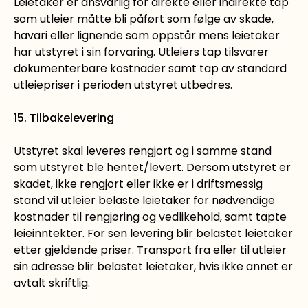
Leietaker er ansvarlig for direkte eller indirekte tap
som utleier måtte bli påført som følge av skade,
havari eller lignende som oppstår mens leietaker
har utstyret i sin forvaring. Utleiers tap tilsvarer
dokumenterbare kostnader samt tap av standard
utleiepriser i perioden utstyret utbedres.
15. Tilbakelevering
Utstyret skal leveres rengjort og i samme stand
som utstyret ble hentet/levert. Dersom utstyret er
skadet, ikke rengjort eller ikke er i driftsmessig
stand vil utleier belaste leietaker for nødvendige
kostnader til rengjøring og vedlikehold, samt tapte
leieinntekter. For sen levering blir belastet leietaker
etter gjeldende priser. Transport fra eller til utleier
sin adresse blir belastet leietaker, hvis ikke annet er
avtalt skriftlig.