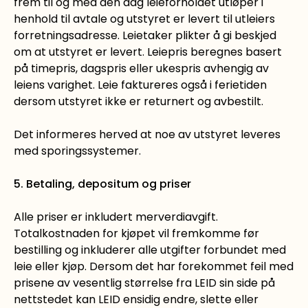
frem til og med den dag leieforholdet utløper i
henhold til avtale og utstyret er levert til utleiers
forretningsadresse. Leietaker plikter å gi beskjed
om at utstyret er levert. Leiepris beregnes basert
på timepris, dagspris eller ukespris avhengig av
leiens varighet. Leie faktureres også i ferietiden
dersom utstyret ikke er returnert og avbestilt.
Det informeres herved at noe av utstyret leveres
med sporingssystemer.
5. Betaling, depositum og priser
Alle priser er inkludert merverdiavgift.
Totalkostnaden for kjøpet vil fremkomme før
bestilling og inkluderer alle utgifter forbundet med
leie eller kjøp. Dersom det har forekommet feil med
prisene av vesentlig størrelse fra LEID sin side på
nettstedet kan LEID ensidig endre, slette eller