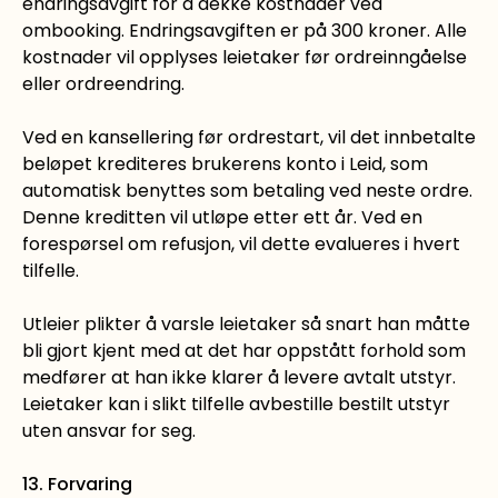
endringsavgift for å dekke kostnader ved
ombooking. Endringsavgiften er på 300 kroner. Alle
kostnader vil opplyses leietaker før ordreinngåelse
eller ordreendring.
Ved en kansellering før ordrestart, vil det innbetalte
beløpet krediteres brukerens konto i Leid, som
automatisk benyttes som betaling ved neste ordre.
Denne kreditten vil utløpe etter ett år. Ved en
forespørsel om refusjon, vil dette evalueres i hvert
tilfelle.
Utleier plikter å varsle leietaker så snart han måtte
bli gjort kjent med at det har oppstått forhold som
medfører at han ikke klarer å levere avtalt utstyr.
Leietaker kan i slikt tilfelle avbestille bestilt utstyr
uten ansvar for seg.
13. Forvaring