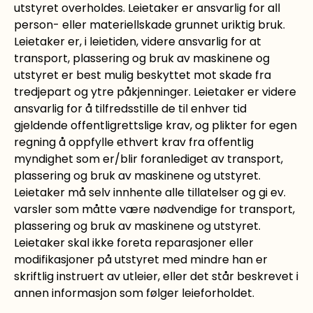
utstyret overholdes. Leietaker er ansvarlig for all
person- eller materiellskade grunnet uriktig bruk.
Leietaker er, i leietiden, videre ansvarlig for at
transport, plassering og bruk av maskinene og
utstyret er best mulig beskyttet mot skade fra
tredjepart og ytre påkjenninger. Leietaker er videre
ansvarlig for å tilfredsstille de til enhver tid
gjeldende offentligrettslige krav, og plikter for egen
regning å oppfylle ethvert krav fra offentlig
myndighet som er/blir foranlediget av transport,
plassering og bruk av maskinene og utstyret.
Leietaker må selv innhente alle tillatelser og gi ev.
varsler som måtte være nødvendige for transport,
plassering og bruk av maskinene og utstyret.
Leietaker skal ikke foreta reparasjoner eller
modifikasjoner på utstyret med mindre han er
skriftlig instruert av utleier, eller det står beskrevet i
annen informasjon som følger leieforholdet.