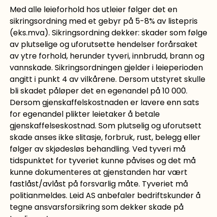
Med alle leieforhold hos utleier følger det en
sikringsordning med et gebyr på 5-8% av listepris
(eks.mva). Sikringsordning dekker: skader som følge
av plutselige og uforutsette hendelser forårsaket
av ytre forhold, herunder tyveri, innbrudd, brann og
vannskade. Sikringsordningen gjelder i leieperioden
angitt i punkt 4 av vilkårene. Dersom utstyret skulle
bli skadet påløper det en egenandel på 10 000.
Dersom gjenskaffelskostnaden er lavere enn sats
for egenandel plikter leietaker å betale
gjenskaffelseskostnad. Som plutselig og uforutsett
skade anses ikke slitasje, forbruk, rust, belegg eller
følger av skjødesløs behandling. Ved tyveri må
tidspunktet for tyveriet kunne påvises og det må
kunne dokumenteres at gjenstanden har vært
fastlåst/avlåst på forsvarlig måte. Tyveriet må
politianmeldes. Leid AS anbefaler bedriftskunder å
tegne ansvarsforsikring som dekker skade på