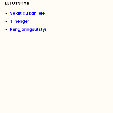
LEI UTSTYR
Se alt du kan leie
Tilhenger
Rengjøringsutstyr
Verktøy og maskiner
Stillas og lifter
Flytteutstyr
Bil- og båtutstyr
Hageutstyr
Maling og oppussing
LEI HENGER
Skaphenger liten