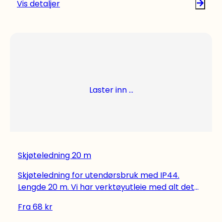
Vis detaljer
utvalg.
Laster inn ...
Skjøteledning 20 m
Skjøteledning for utendørsbruk med IP44.
Lengde 20 m. Vi har verktøyutleie med alt det
du trenger til dine hjemmeprosjekter, både
Fra
68
kr
Bosch-verktøy og Ryobi-verktøy for å nevne