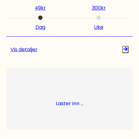
Trenger du leie verktøy og maskiner til andre
49
kr
300
kr
prosjekter? Vi har verktøyutleie med alt det du
trenger til dine hjemmeprosjekter, både Bosch-
verktøy og Ryobi-verktøy for å nevne noen.
Dag
Uke
Sjekk vårt utvalg.
Vis detaljer
Laster inn ...