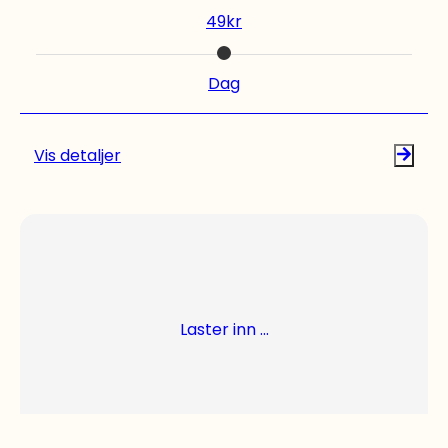
noen. Sjekk vårt utvalg. Foto: bauhaus.no
49
kr
Dag
Vis detaljer
Laster inn ...