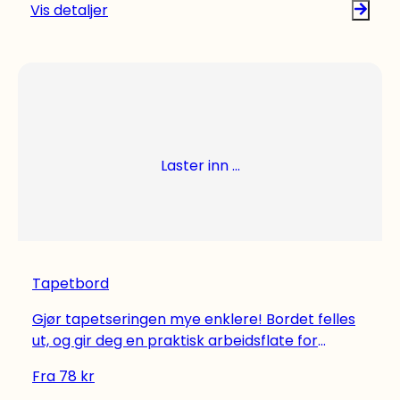
Vis detaljer
Laster inn ...
Tapetbord
Gjør tapetseringen mye enklere! Bordet felles
ut, og gir deg en praktisk arbeidsflate for
tilpassing av tapetemner. Stativ av stålrør,
Fra
78
kr
plate med aluminiumkant og måleskala.