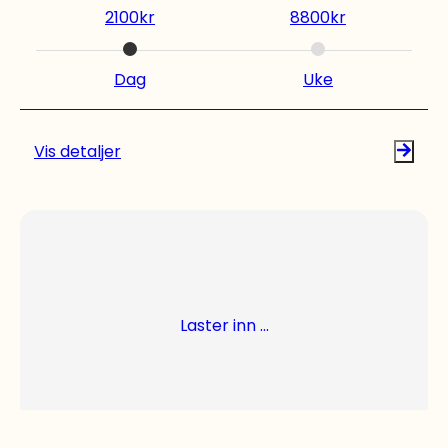
2100
kr
8800
kr
støtteben og verktøysbakke. Med leie av lift
jobber du sikrere samtidig som jobben går
raskere, og de fleste vil kunne rekke hele huset
Dag
Uke
og litt til med denne liften. Ønsker du leie lift,
men er ikke helt sikker på hva du trenger? Vi
har en rekke ulike lifter å velge mellom. Sjekk ut
Vis detaljer
vårt utvalg for liftutleie, og ring oss gjerne for å
få råd. NB! Malingssøl må rengjøres av kunden
selv, og er ikke inkludert i
rengjøringsalternativet som kan bestilles.
Dersom liften må rengjøres for maling etter
retur vil kunde faktureres for tid brukt.
Laster inn ...