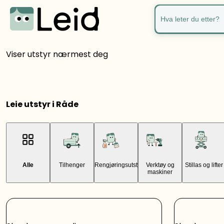
Hva leter du ette
Viser utstyr nærmest deg
Leie utstyr i Råde
Alle
Tilhenger
Rengjøringsutstyr
Verktøy og
Stillas og lifter
maskiner