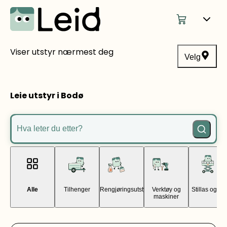
Viser utstyr nærmest deg
Velg
Leie utstyr i Bodø
Hva leter du etter?
Alle
Tilhenger
Rengjøringsutstyr
Verktøy og
Stillas og lift
maskiner