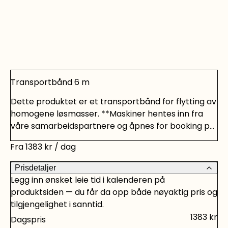
Transportbånd 6 m
Dette produktet er et transportbånd for flytting av
homogene løsmasser. **Maskiner hentes inn fra
våre samarbeidspartnere og åpnes for booking på
forespørsel. Leiedøgnet strekker seg derfor fra
Fra
1383
kr
/ dag
08.00 - 07.00. Trenger du andre verktøy for å ta
vare på hus og hjem, har vi verktøyutleie med alt du
Prisdetaljer
trenger. Bare sjekk vårt utvalg.
Legg inn ønsket leie tid i kalenderen på
produktsiden — du får da opp både nøyaktig pris og
tilgjengelighet i sanntid.
1383
kr
Dagspris