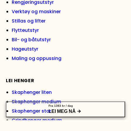
Rengjøringsutstyr
Verktøy og maskiner
Stillas og lifter
Flytteutstyr
Bil- og båtutstyr
Hageutstyr
Maling og oppussing
LEI HENGER
Skaphenger liten
Skaphenger medium
Fra
1383
kr
/ dag
Skaphenger stor
LEI MEG NÅ
Grindhenger medium
Grindhenger stor