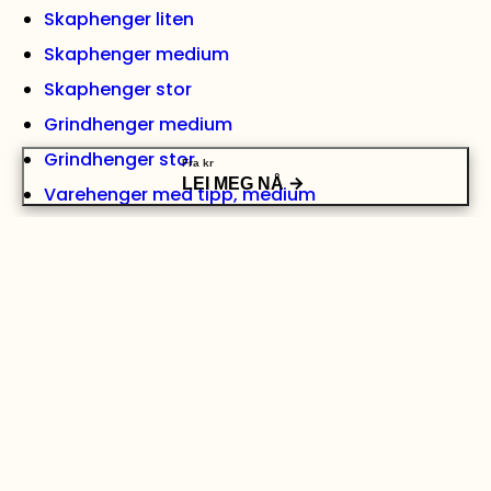
Skaphenger liten
Skaphenger medium
Skaphenger stor
Grindhenger medium
Grindhenger stor
Fra
kr
LEI MEG NÅ
Varehenger med tipp, medium
Varehenger stor
Båthenger (opptil 17 fot)
Båthenger (opptil 27 fot)
Biltransporthenger
Se alle hengere
VIKTIGE LENKER