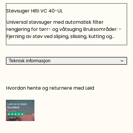
Støvsuger Hilti VC 40-UL
Universal støvsuger med automatisk filter
rengjøring for tørr- og våtsuging Bruksområder: -
Fjerning av støv ved sliping, slissing, kutting og
tørrboring -Fjerning/rengjøring av slam og vann
Egenskaper: -Støvsuger med super sugeevne -
Kompakt -Automatisk rensing av filteret med jevne
Teknisk informasjon
intervall, gjør at man med Hilti VC 40-U oppnår en
konstant høy sugeevne over en lang periode -Full
utnyttelse av tankkapasitet pga. plasseringen av
filter og slangeuttak høyt oppe på maskinen. -
Hvordan hente og returnere med Leid
Robust for å passe inn i et røft arbeidsmiljø -Store
hjul
Det er rett og slett smart å leie!