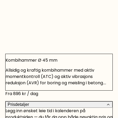
Kombihammer Ø 45 mm
Allsidig og kraftig kombihammer med aktiv
momentkontroll (ATC) og aktiv vibrasjons
reduksjon (AVR) for boring og meisling i betong.
Bruksområder: Boring av ankerhull og
Fra
896
kr
/ dag
gjennomføringer i betong og mur samt
korrigerende meisling i betong og mur. Egenskaper:
Prisdetaljer
ATC (Active Torque Control) - Aktiv Moment
Legg inn ønsket leie tid i kalenderen på
kontroll gir økt brukerbeskyttelse. AVR (Aktiv
produktsiden — du får da opp både nøyaktig pris og