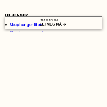
LEI HENGER
Fra
896
kr
/ dag
Skaphenger liten
LEI MEG NÅ
Skaphenger medium
Skaphenger stor
Grindhenger medium
Grindhenger stor
Varehenger med tipp, medium
Varehenger stor
Båthenger (opptil 17 fot)
Båthenger (opptil 27 fot)
Biltransporthenger
Se alle hengere