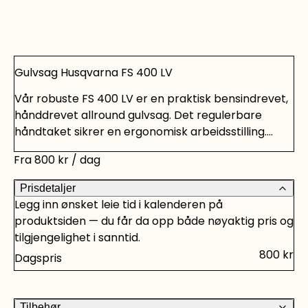
Gulvsag Husqvarna FS 400 LV
Vår robuste FS 400 LV er en praktisk bensindrevet,
hånddrevet allround gulvsag. Det regulerbare
håndtaket sikrer en ergonomisk arbeidsstilling.
Perfekt vektfordeling gir fremragende stabilitet
Fra
800
kr
/ dag
under sagingen. Ideell til saging i betong eller asfalt.
Slitasje på diamantblad vil påløpe ved retur .
Prisdetaljer
Belastes pr.mm
Legg inn ønsket leie tid i kalenderen på
produktsiden — du får da opp både nøyaktig pris og
tilgjengelighet i sanntid.
800
kr
Dagspris
Tilbehør