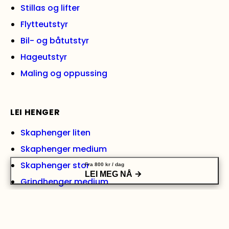
Stillas og lifter
Flytteutstyr
Bil- og båtutstyr
Hageutstyr
Maling og oppussing
LEI HENGER
Skaphenger liten
Skaphenger medium
Skaphenger stor
Fra
800
kr
/ dag
LEI MEG NÅ
Grindhenger medium
Grindhenger stor
Varehenger med tipp, medium