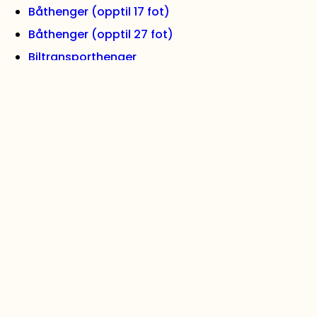
Båthenger (opptil 17 fot)
Båthenger (opptil 27 fot)
Biltransporthenger
Se alle hengere
VIKTIGE LENKER
Kontakt oss
Artikler
Ofte stilte spørsmål
Bruksvilkår
Klar for deg™
Trygt med Leid™
Klar til neste™