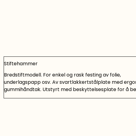
Stiftehammer
Bredstiftmodell. For enkel og rask festing av folie,
underlagspapp osv. Av svartlakkertstålplate med erg
gummihåndtak. Utstyrt med beskyttelsesplate for å b
heftematerialet. Enkel påfylling av stifter nedenfra. 
126 stifter. Passende stifter: Modell L – 6, 8, 10 og 12 mm
med nylonhylster. Type: 1060L Passende stifter: Modell L 
10 og 12 mm Passar til stifter Bredtrådsmodell Enkelt fe
folie, underlagspapp og lignende Produsert av svartlak
stålmetall Rommer 126 stifter Fyll enkelt på stifter ove