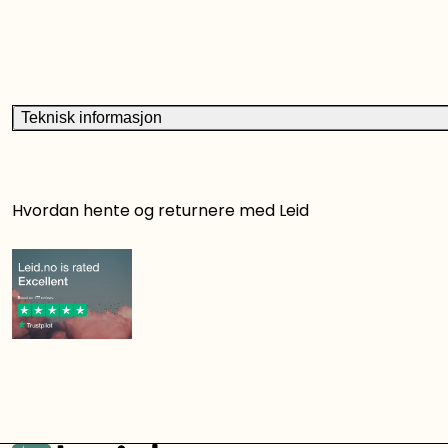
Teknisk informasjon
Hvordan hente og returnere med Leid
Det er rett og slett smart å leie!