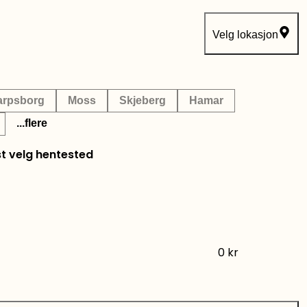
Velg lokasjon
arpsborg
Moss
Skjeberg
Hamar
...flere
st velg hentested
0
kr