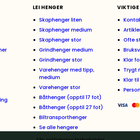
LEI HENGER
VIKTIGE
Skaphenger liten
Konta
Skaphenger medium
Artikle
Skaphenger stor
Ofte s
ner
Grindhenger medium
Bruksv
Grindhenger stor
Klar f
Varehenger med tipp,
Trygt
medium
Klar ti
Varehenger stor
Person
Båthenger (opptil 17 fot)
ing
Båthenger (opptil 27 fot)
Biltransporthenger
Se alle hengere
Alle rettigheter forbeholdes