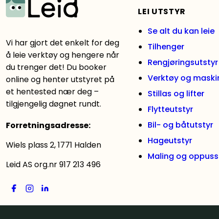
Les mer
LEI UTSTYR
Se alt du kan leie
Vi har gjort det enkelt for deg
Tilhenger
å leie verktøy og hengere når
Rengjøringsutstyr
du trenger det! Du booker
Verktøy og maski
online og henter utstyret på
et hentested nær deg –
Stillas og lifter
tilgjengelig døgnet rundt.
Flytteutstyr
Bil- og båtutstyr
Forretningsadresse
:
Hageutstyr
Wiels plass 2, 1771 Halden
Maling og oppuss
Leid AS org.nr 917 213 496