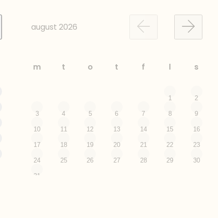
august
2026
m
t
o
t
f
l
s
1
2
3
4
5
6
7
8
9
10
11
12
13
14
15
16
17
18
19
20
21
22
23
24
25
26
27
28
29
30
31