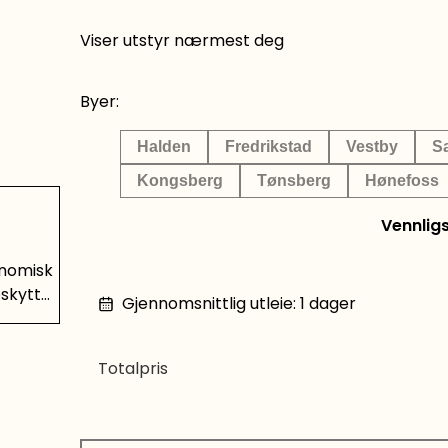
Viser utstyr nærmest deg
Byer:
Halden
Fredrikstad
Vestby
S
Kongsberg
Tønsberg
Hønefoss
Vennlig
onomisk
eskytte
Gjennomsnittlig utleie
:
1
dager
Rommer
 Leveres
– 6, 8,
Totalpris
ste av
kert
nfra