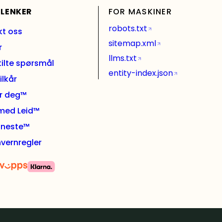
 LENKER
FOR MASKINER
robots.txt
kt oss
sitemap.xml
r
llms.txt
tilte spørsmål
entity-index.json
ilkår
or deg™
 med Leid™
l neste™
vernregler