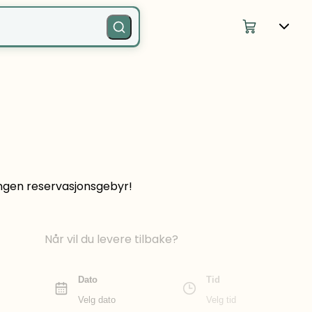
 Ingen reservasjonsgebyr!
Når vil du levere tilbake?
Dato
Tid
Velg dato
Velg tid