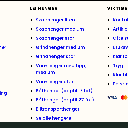
LEI HENGER
VIKTIGE
Skaphenger liten
Konta
Skaphenger medium
Artikle
Skaphenger stor
Ofte s
ner
Grindhenger medium
Bruksv
Grindhenger stor
Klar f
Varehenger med tipp,
Trygt
medium
Klar ti
Varehenger stor
Person
Båthenger (opptil 17 fot)
ing
Båthenger (opptil 27 fot)
Biltransporthenger
Se alle hengere