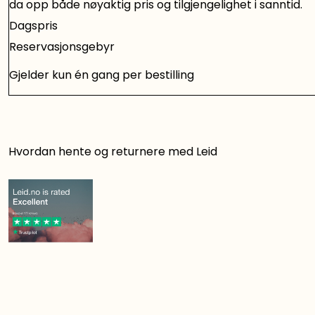
da opp både nøyaktig pris og tilgjengelighet i sanntid.
Dagspris
Reservasjonsgebyr
Gjelder kun én gang per bestilling
Hvordan hente og returnere med Leid
Det er rett og slett smart å leie!