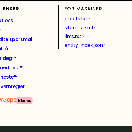
 LENKER
FOR MASKINER
robots.txt
kt oss
sitemap.xml
r
llms.txt
tilte spørsmål
entity-index.json
ilkår
or deg™
 med Leid™
l neste™
vernregler