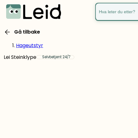
Hva leter du ette
Gå tilbake
Hageutstyr
Lei Steinklype
Selvbetjent 24/7