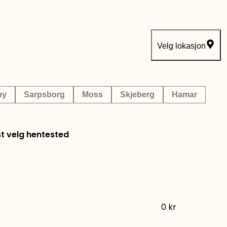
Velg lokasjon
by
Sarpsborg
Moss
Skjeberg
Hamar
st velg hentested
0
kr