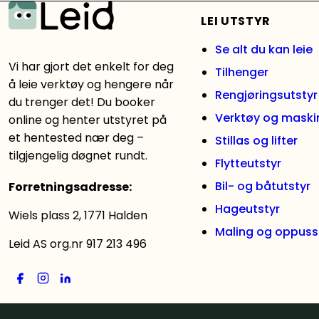
Les mer
LEI UTSTYR
Se alt du kan leie
Vi har gjort det enkelt for deg
Tilhenger
å leie verktøy og hengere når
Rengjøringsutstyr
du trenger det! Du booker
Verktøy og maski
online og henter utstyret på
et hentested nær deg –
Stillas og lifter
tilgjengelig døgnet rundt.
Flytteutstyr
Bil- og båtutstyr
Forretningsadresse
:
Hageutstyr
Wiels plass 2, 1771 Halden
Maling og oppuss
Leid AS org.nr 917 213 496