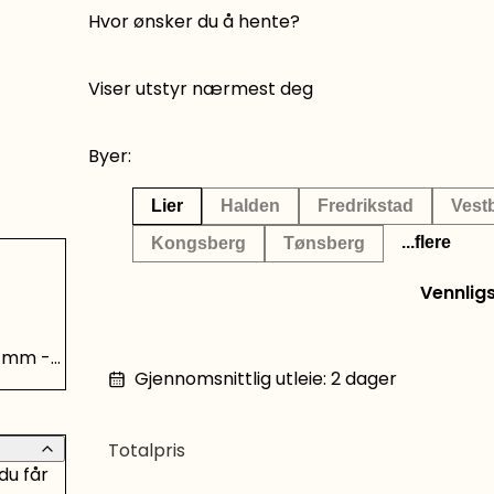
Hvor ønsker du å hente?
Viser utstyr nærmest deg
Byer:
Lier
Halden
Fredrikstad
Vest
...flere
Kongsberg
Tønsberg
Vennlig
 mm -
Gjennomsnittlig utleie
:
2
dager
Totalpris
du får