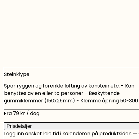
Steinklype
Spar ryggen og forenkle løfting av kanstein etc. - Kan
benyttes av en eller to personer - Beskyttende
gummiklemmer (150x25mm) - Klemme åpning 50-300
Løfteevne 150 kilo - Kraftig utførelseS
Fra
79
kr
/ dag
Prisdetaljer
Legg inn ønsket leie tid i kalenderen på produktsiden — 