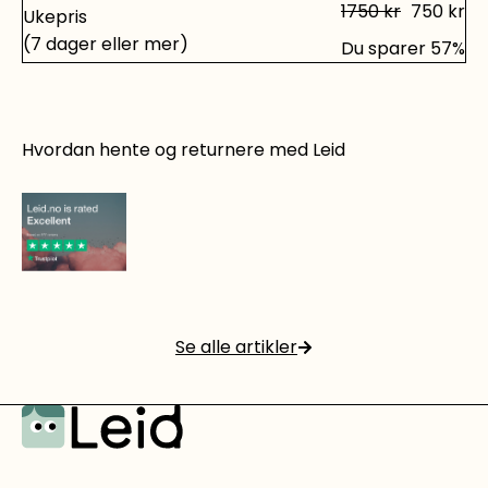
1750
kr
750
kr
egenskap når du trenger å sage over lengre tid.
Ukepris
Sagen leveres med skulderrem, kjedeolje og
(7 dager eller mer)
Du sparer
57
%
sverdbeskyttelse. Leveres med batteri og lader
Skader opp til 30 000 kr er forsikret uten
egenandel.
Hvordan hente og returnere med Leid
Det er rett og slett smart å leie!
Se alle artikler
Les mer