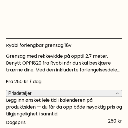
Ryobi forlengbar grensag 18v
Grensag med rekkevidde på opptil 2,7 meter.
Benytt OPP1820 fra Ryobi når du skal beskjære
trærne dine. Med den inkluderte forlengelsesdelen
oppnår du en rekkevidde på 2,7 meter pluss din
Fra
250
kr
/ dag
egen lengde. Det betyr at du ikke trenger å jobbe
på en stige, men kan stå trygt og stødig på bakken.
Prisdetaljer
Automatisk smøring av sverd og kjede Grensagen
Legg inn ønsket leie tid i kalenderen på
er utstyrt med et 20 cm sagsverd som har en
produktsiden — du får da opp både nøyaktig pris og
kjedehastighet på 5,5 m/s og en 15° skjærevinkel
tilgjengelighet i sanntid.
for optimal arbeidsergonomi. Smøringen av sverd
250
kr
Dagspris
og kjede skjer automatisk, og det er en uvurderlig