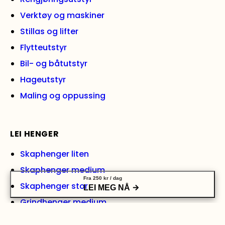
Verktøy og maskiner
Stillas og lifter
Flytteutstyr
Bil- og båtutstyr
Hageutstyr
Maling og oppussing
LEI HENGER
Skaphenger liten
Skaphenger medium
Fra
250
kr
/ dag
Skaphenger stor
LEI MEG NÅ
Grindhenger medium
Grindhenger stor