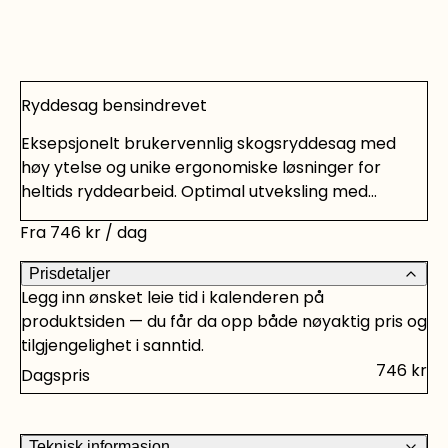
Ryddesag bensindrevet
Eksepsjonelt brukervennlig skogsryddesag med
høy ytelse og unike ergonomiske løsninger for
heltids ryddearbeid. Optimal utveksling med
vinkelgir som er vinklet 24 grader forenkler
Fra
746
kr
/ dag
retningsbestemt felling i tett skog. Lettstartet X-
torq-motor med rask akselerasjon, redusert
Prisdetaljer
brennstofforbruk og lavere utslippsnivå. Svært lavt
Legg inn ønsket leie tid i kalenderen på
vibrasjonsnivå takket være effektiv
produktsiden — du får da opp både nøyaktig pris og
vibrasjonsdemping av motor, drivaksel og
tilgjengelighet i sanntid.
skjæreutstyr. Enkel oppstart med Smart Start.
746
kr
Dagspris
Varme i håndtak. **Maskiner hentes inn fra våre
samarbeidspartnere og åpnes for booking på
forespørsel. Leiedøgnet strekker seg derfor fra
Teknisk informasjon