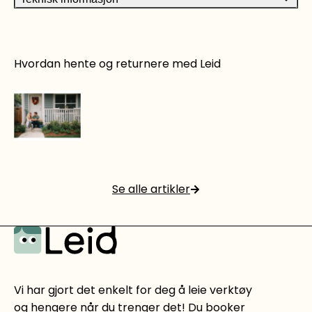
08.00 - 07.00. Trenger du leie verktøy og maskiner
til andre prosjekter? Vi har verktøyutleie med alt
det du trenger til dine hjemmeprosjekter, både
Bosch-verktøy og Ryobi-verktøy for å nevne noen.
Hvordan hente og returnere med Leid
Sjekk vårt utvalg
4 gode grunner til å leie utstyr på Leid.no
Se alle artikler
Les mer
Vi har gjort det enkelt for deg å leie verktøy
og hengere når du trenger det! Du booker