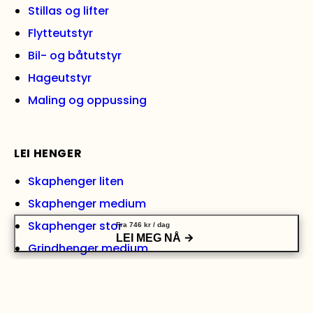
Stillas og lifter
Flytteutstyr
Bil- og båtutstyr
Hageutstyr
Maling og oppussing
LEI HENGER
Skaphenger liten
Skaphenger medium
Skaphenger stor
Fra
746
kr
/ dag
LEI MEG NÅ
Grindhenger medium
Grindhenger stor
Varehenger med tipp, medium