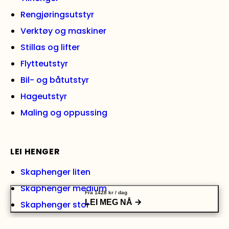
Rengjøringsutstyr
Verktøy og maskiner
Stillas og lifter
Flytteutstyr
Bil- og båtutstyr
Hageutstyr
Maling og oppussing
LEI HENGER
Skaphenger liten
Skaphenger medium
Fra
1428
kr
/ dag
LEI MEG NÅ
Skaphenger stor
Grindhenger medium