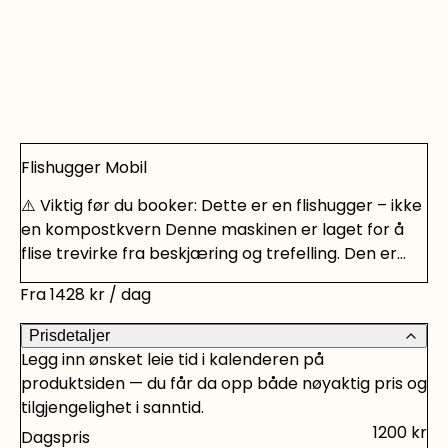
Flishugger Mobil
⚠️ Viktig før du booker: Dette er en flishugger – ikke
en kompostkvern Denne maskinen er laget for å
flise trevirke fra beskjæring og trefelling. Den er
ikke egnet til mykt og seigt materiale, som: langt
Fra
1428
kr
/ dag
gress bringebærris buskas uten vedstruktur
kompost og hageavfall Slike materialer vil raskt
Prisdetaljer
tette maskinen og kan føre til driftsstans eller
Legg inn ønsket leie tid i kalenderen på
skade. Maskinen fungerer best på: greiner kvister
produktsiden — du får da opp både nøyaktig pris og
busker med trestruktur stammer opptil 175 mm
tilgjengelighet i sanntid.
diameter Hvis du primært skal kverne gress, løv
1200
kr
Dagspris
eller hageavfall, trenger du en kompostkvern – ikke