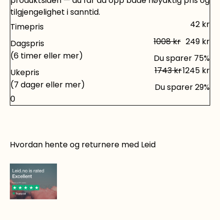
produktsiden — du får da opp både nøyaktig pris og
tilgjengelighet i sanntid.
42
kr
Timepris
1008
kr
249
kr
Dagspris
(6 timer eller mer)
Du sparer
75
%
1743
kr
1245
kr
Ukepris
(7 dager eller mer)
Du sparer
29
%
0
Hvordan hente og returnere med Leid
Det er rett og slett smart å leie!