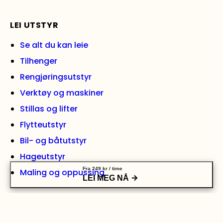
LEI UTSTYR
Se alt du kan leie
Tilhenger
Rengjøringsutstyr
Verktøy og maskiner
Stillas og lifter
Flytteutstyr
Bil- og båtutstyr
Hageutstyr
Fra
249
kr
/ time
Maling og oppussing
LEI MEG NÅ
LEI HENGER