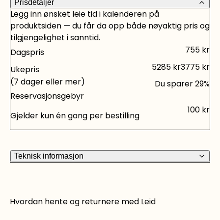
Prisdetaljer
våre samarbeidspartnere og åpnes for booking på
Legg inn ønsket leie tid i kalenderen på
forespørsel. Leiedøgnet strekker seg derfor fra
produktsiden — du får da opp både nøyaktig pris og
08.00 - 07.00. Trenger du andre verktøy for å ta
tilgjengelighet i sanntid.
vare på hus og hjem, har vi verktøyutleie med alt du
755
kr
Dagspris
trenger. Bare sjekk vårt utvalg.
5285
kr
3775
kr
Ukepris
(7 dager eller mer)
Du sparer
29
%
Reservasjonsgebyr
100
kr
Gjelder kun én gang per bestilling
Teknisk informasjon
Hvordan hente og returnere med Leid