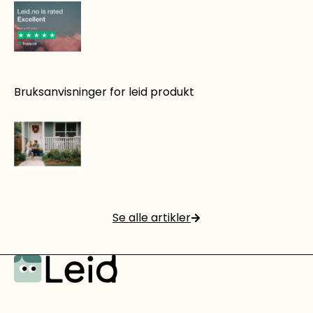
Det er rett og slett smart å leie!
Bruksanvisninger for leid produkt
Les mer
4 gode grunner til å leie utstyr på Leid.no
Se alle artikler
Les mer