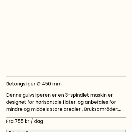
Betongsliper Ø 450 mm
Denne gulvsliperen er en 3-spindlet maskin er
designet for horisontale flater, og anbefales for
mindre og middels store arealer . Bruksområder:
Sliping og utjevning av betongoverflater. Fjerning av
Fra
755
kr
/ dag
lim på betonggulv. Slitasje på slipediamanter
faktureres etter forbruk. **Maskiner hentes inn fra