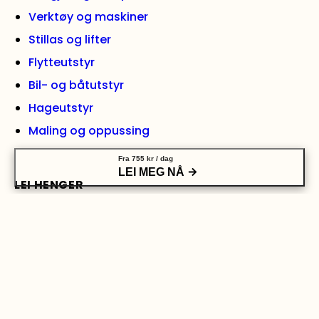
Verktøy og maskiner
Stillas og lifter
Flytteutstyr
Bil- og båtutstyr
Hageutstyr
Maling og oppussing
Fra
755
kr
/ dag
LEI MEG NÅ
LEI HENGER
Skaphenger liten
Skaphenger medium
Skaphenger stor
Grindhenger medium
Grindhenger stor