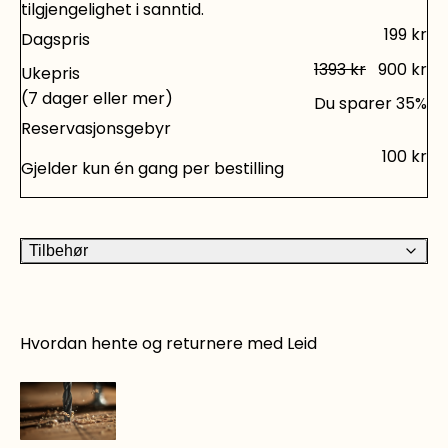
tilgjengelighet i sanntid.
hus og hjem på flere måter, har vi utleie av
199
kr
Dagspris
maskiner og verktøyutleie med alt det du trenger.
1393
kr
900
kr
Bare sjekk vårt produktutvalg.
Ukepris
(7 dager eller mer)
Du sparer
35
%
Reservasjonsgebyr
100
kr
Gjelder kun én gang per bestilling
Tilbehør
Hvordan hente og returnere med Leid