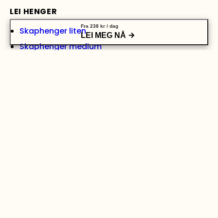
LEI HENGER
Fra
238
kr
/ dag
Skaphenger liten
LEI MEG NÅ
Skaphenger medium
Skaphenger stor
Grindhenger medium
Grindhenger stor
Varehenger med tipp, medium
Varehenger stor
Båthenger (opptil 17 fot)
Båthenger (opptil 27 fot)
Biltransporthenger
Se alle hengere