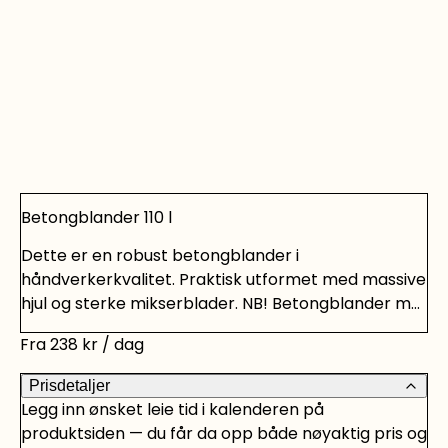
Betongblander 110 l
Dette er en robust betongblander i
håndverkerkvalitet. Praktisk utformet med massive
hjul og sterke mikserblader. NB! Betongblander må
rengjøres grundig av leietaker. Om den ikke
Fra
238
kr
/ dag
rengjøres risikerer en at den går i stykker.
**Maskiner hentes inn fra våre
Prisdetaljer
samarbeidspartnere og åpnes for booking på
Legg inn ønsket leie tid i kalenderen på
forespørsel. Leiedøgnet strekker seg derfor fra
produktsiden — du får da opp både nøyaktig pris og
08.00 - 07.00. Blir du bitt av basillen og vil ta vare på