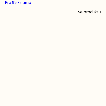
Fra
89
kr
time
Se produkt
Biltransporthenger
Fra
699
kr
dag
Se produkt
Vi har gjort det enkelt for deg å leie verktøy