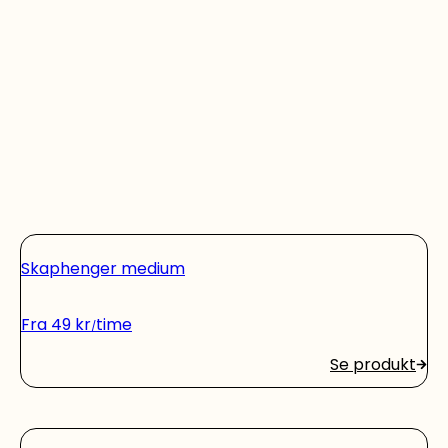
Skaphenger medium
Fra
49
kr
time
Se produkt