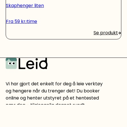
Skaphenger liten
Fra
59
kr
time
Se produkt
Vi har gjort det enkelt for deg å leie verktøy
og hengere når du trenger det! Du booker
online og henter utstyret på et hentested
nær deg – tilgjengelig døgnet rundt.
Forretningsadresse
: