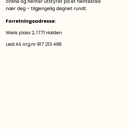
online og henter utstyret på et hentested
nær deg – tilgjengelig døgnet rundt.
Forretningsadresse
:
Wiels plass 2, 1771 Halden
Leid AS org.nr 917 213 496
LEI UTSTYR
Se alt du kan leie
Tilhenger
Rengjøringsutstyr
Verktøy og maskiner