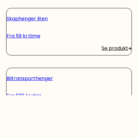
Skaphenger liten
Fra
59
kr
time
Se produkt
Biltransporthenger
Fra
699
kr
dag
Se produkt