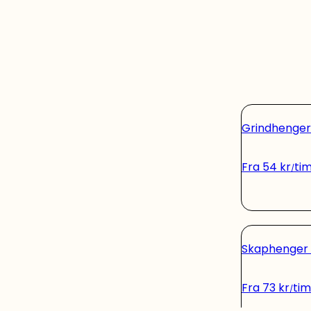
Grindhenge
Fra
54
kr
ti
Skaphenger 
Fra
73
kr
ti