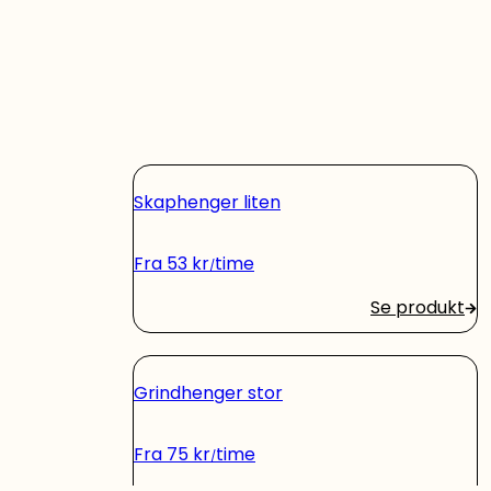
Skaphenger liten
Fra
53
kr
time
Se produkt
Grindhenger stor
Fra
75
kr
time