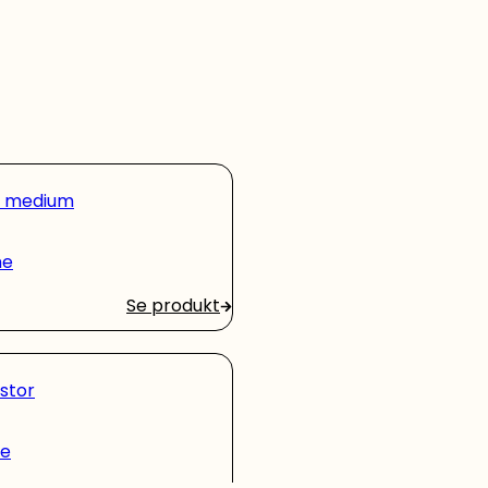
r medium
me
Se produkt
stor
me