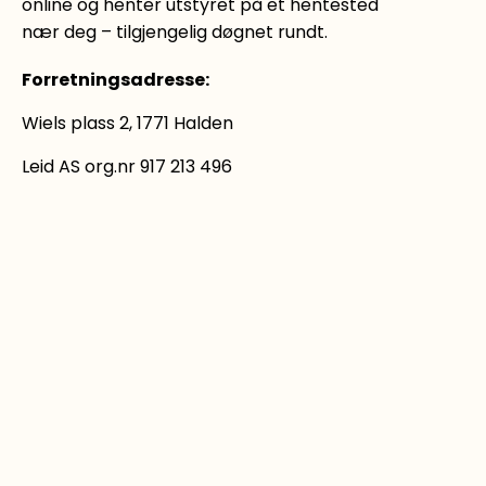
online og henter utstyret på et hentested
nær deg – tilgjengelig døgnet rundt.
Forretningsadresse
:
Wiels plass 2, 1771 Halden
Leid AS org.nr 917 213 496
LEI UTSTYR
Se alt du kan leie
Tilhenger
Rengjøringsutstyr
Verktøy og maskiner