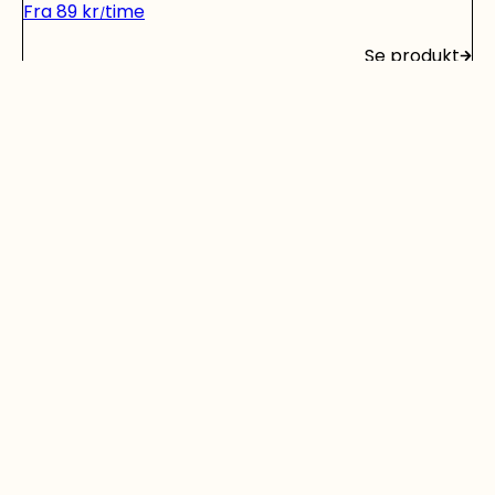
Fra
89
kr
time
Se produkt
Biltransporthenger 3500kg
Fra
1400
kr
dag
Se produkt
Vi har gjort det enkelt for deg å leie verktøy