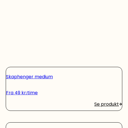
Skaphenger medium
Fra
49
kr
time
Se produkt