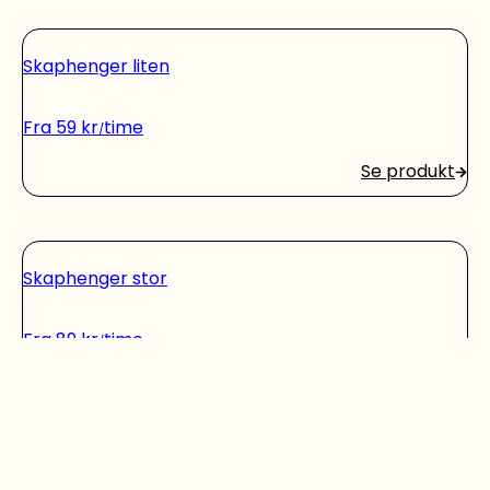
Skaphenger liten
Fra
59
kr
time
Se produkt
Skaphenger stor
Fra
89
kr
time
Se produkt