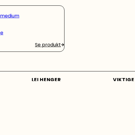
 medium
me
Se produkt
LEI HENGER
VIKTIGE
Skaphenger liten
Konta
Skaphenger medium
Artikle
Skaphenger stor
Ofte s
ner
Grindhenger medium
Bruksv
Grindhenger stor
Klar f