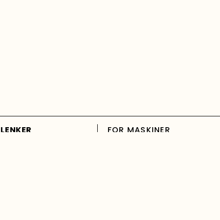
 LENKER
FOR MASKINER
robots.txt
kt oss
sitemap.xml
r
llms.txt
tilte spørsmål
entity-index.json
ilkår
or deg™