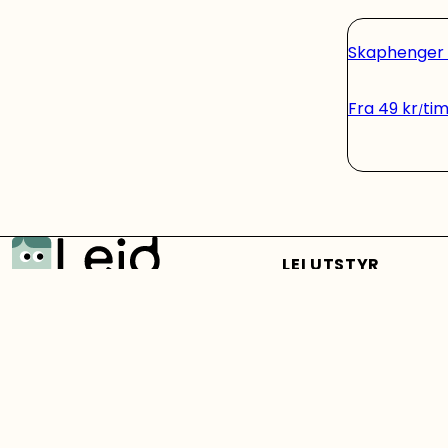
Skaphenger
Fra
49
kr
ti
LEI UTSTYR
Se alt du kan leie
Vi har gjort det enkelt for deg
Tilhenger
å leie verktøy og hengere når
Rengjøringsutstyr
du trenger det! Du booker
Verktøy og maski
online og henter utstyret på
et hentested nær deg –
Stillas og lifter