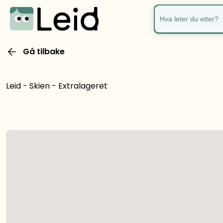
Hva leter du ette
Gå tilbake
Leid - Skien - Extralageret