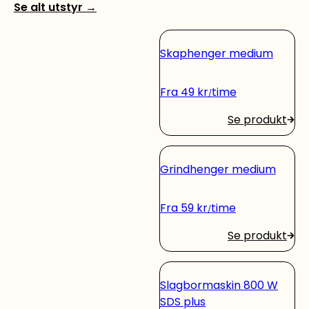
Se alt utstyr
→
Skaphenger medium
Fra
49
kr
time
Se produkt
Grindhenger medium
Fra
59
kr
time
Se produkt
Slagbormaskin 800 W
SDS plus