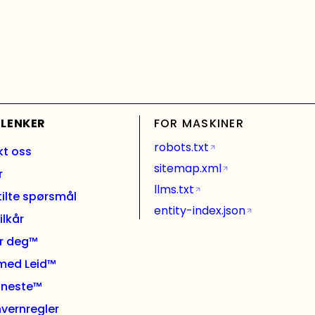
 LENKER
FOR MASKINER
robots.txt
kt oss
sitemap.xml
r
llms.txt
tilte spørsmål
entity-index.json
ilkår
or deg™
 med Leid™
l neste™
vernregler