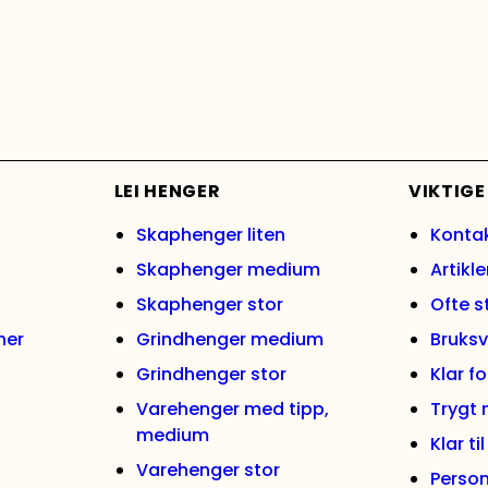
LEI HENGER
VIKTIGE
Skaphenger liten
Konta
Skaphenger medium
Artikle
Skaphenger stor
Ofte s
ner
Grindhenger medium
Bruksv
Grindhenger stor
Klar f
Varehenger med tipp,
Trygt
medium
Klar ti
Varehenger stor
Person