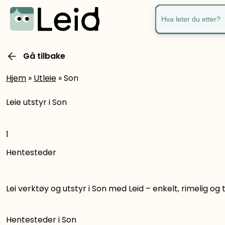
Hva leter du ette
Gå tilbake
Hjem
»
Utleie
»
Son
Leie utstyr i Son
1
Hentesteder
Lei verktøy og utstyr i Son med Leid – enkelt, rimelig og
Hentesteder i Son