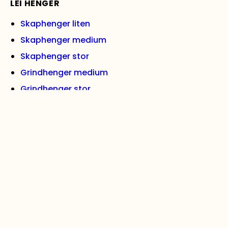
LEI HENGER
Skaphenger liten
Skaphenger medium
Skaphenger stor
Grindhenger medium
Grindhenger stor
Varehenger med tipp, medium
Varehenger stor
Båthenger (opptil 17 fot)
Båthenger (opptil 27 fot)
Biltransporthenger
Se alle hengere
VIKTIGE LENKER