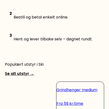
2
Bestill og betal enkelt online.
3
Hent og lever tilbake selv – døgnet rundt.
Populært utstyr i Ski
Se alt utstyr
→
Grindhenger medium
Fra
59
kr
time