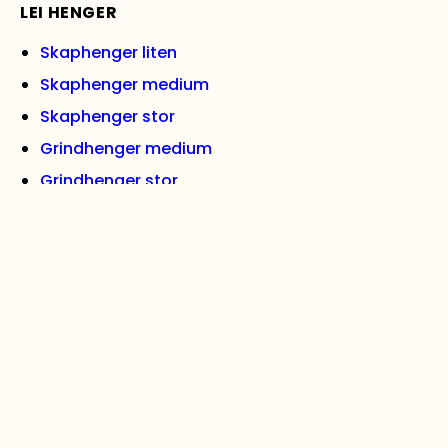
LEI HENGER
Skaphenger liten
Skaphenger medium
Skaphenger stor
Grindhenger medium
Grindhenger stor
Varehenger med tipp, medium
Varehenger stor
Båthenger (opptil 17 fot)
Båthenger (opptil 27 fot)
Biltransporthenger
Se alle hengere