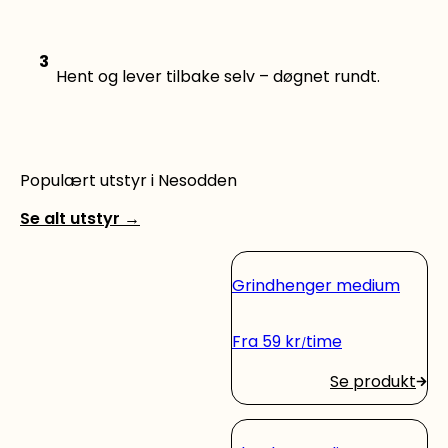
3
Hent og lever tilbake selv – døgnet rundt.
Populært utstyr i Nesodden
Se alt utstyr
→
Grindhenger medium
Fra
59
kr
time
Se produkt