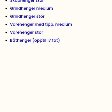
Skaphenger stor
Grindhenger medium
Grindhenger stor
Varehenger med tipp, medium
Varehenger stor
Båthenger (opptil 17 fot)
Båthenger (opptil 27 fot)
Biltransporthenger
Se alle hengere
VIKTIGE LENKER
Kontakt oss
Artikler
Ofte stilte spørsmål