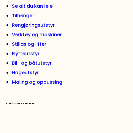
Se alt du kan leie
Tilhenger
Rengjøringsutstyr
Verktøy og maskiner
Stillas og lifter
Flytteutstyr
Bil- og båtutstyr
Hageutstyr
Maling og oppussing
LEI HENGER
Skaphenger liten
Skaphenger medium