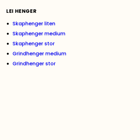
LEI HENGER
Skaphenger liten
Skaphenger medium
Skaphenger stor
Grindhenger medium
Grindhenger stor
Varehenger med tipp, medium
Varehenger stor
Båthenger (opptil 17 fot)
Båthenger (opptil 27 fot)
Biltransporthenger
Se alle hengere