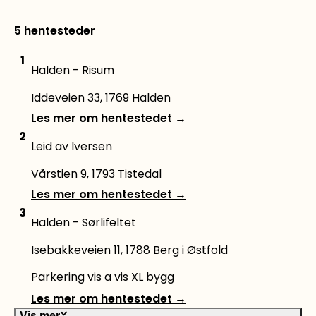
5 hentesteder
1
Halden - Risum
Iddeveien 33, 1769 Halden
Les mer om hentestedet
→
2
Leid av Iversen
Vårstien 9, 1793 Tistedal
Les mer om hentestedet
→
3
Halden - Sørlifeltet
Isebakkeveien 11, 1788 Berg i Østfold
Parkering vis a vis XL bygg
Les mer om hentestedet
→
Vis mer