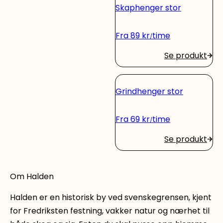
Skaphenger stor
Fra
89
kr
time
Se produkt
Grindhenger stor
Fra
69
kr
time
Se produkt
Om Halden
Halden er en historisk by ved svenskegrensen, kjent
for Fredriksten festning, vakker natur og nærhet til