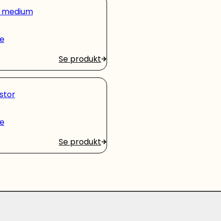
r medium
e
Se produkt
stor
e
Se produkt