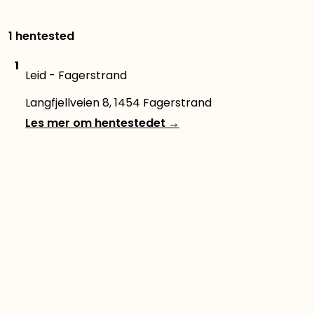
1 hentested
1
Leid - Fagerstrand
Langfjellveien 8, 1454 Fagerstrand
Les mer om hentestedet
→