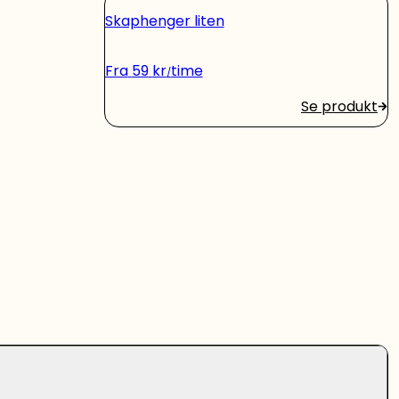
Skaphenger liten
Fra
59
kr
time
Se produkt