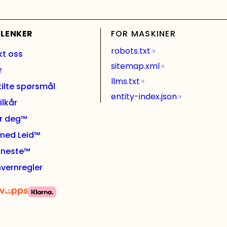
 LENKER
FOR MASKINER
robots.txt
kt oss
sitemap.xml
r
llms.txt
tilte spørsmål
entity-index.json
ilkår
or deg™
 med Leid™
l neste™
vernregler