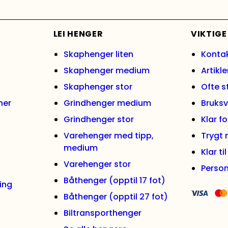
LEI HENGER
VIKTIGE
Skaphenger liten
Konta
Skaphenger medium
Artikle
Skaphenger stor
Ofte s
ner
Grindhenger medium
Bruksv
Grindhenger stor
Klar f
Varehenger med tipp,
Trygt
medium
Klar ti
Varehenger stor
Person
Båthenger (opptil 17 fot)
ing
Båthenger (opptil 27 fot)
Biltransporthenger