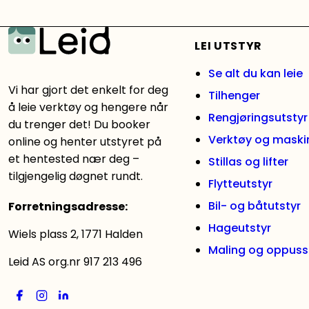
LEI UTSTYR
Se alt du kan leie
Vi har gjort det enkelt for deg
Tilhenger
å leie verktøy og hengere når
Rengjøringsutstyr
du trenger det! Du booker
Verktøy og maski
online og henter utstyret på
et hentested nær deg –
Stillas og lifter
tilgjengelig døgnet rundt.
Flytteutstyr
Bil- og båtutstyr
Forretningsadresse
:
Hageutstyr
Wiels plass 2, 1771 Halden
Maling og oppuss
Leid AS org.nr 917 213 496