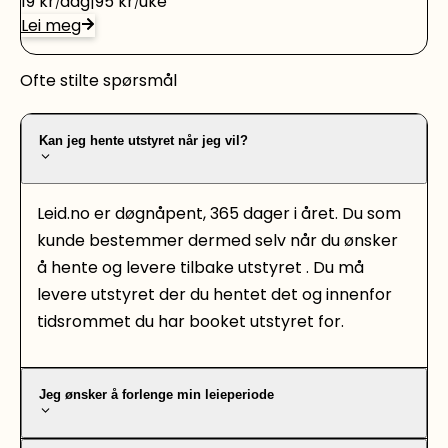
19
kr
dag
95
kr
uke
Bare sjekk vårt utvalg.
som tilbakeslag forblir minimalt. Trekkeren har Tri-
Lei meg
Beam LED lys slik at du kan arbeide uten
plagsomme skygger for arbeid. 3
Ofte stilte spørsmål
hastighetsinnstillinger for kontroll og fleksibilitet:
Trinn 1: 0-2.100 o/min for presisjonsarbeid Trinn 2: 0-
2.500 o/min forhindrer skade på bolter og
Kan jeg hente utstyret når jeg vil?
arbeidsemnet Trinn 3: 0-2.900 o/min for maksimal
kraft ved de tøffeste arbeidsoppgaver Trenger du
leie verktøy og maskiner til andre prosjekter? Vi har
Leid.no er døgnåpent, 365 dager i året. Du som
verktøyutleie med alt det du trenger til dine
kunde bestemmer dermed selv når du ønsker
hjemmeprosjekter, både Bosch-verktøy og Ryobi-
å hente og levere tilbake utstyret . Du må
verktøy for å nevne noen. Sjekk vårt utvalg. Foto:
levere utstyret der du hentet det og innenfor
ryobitools.eu/
tidsrommet du har booket utstyret for.
Jeg ønsker å forlenge min leieperiode