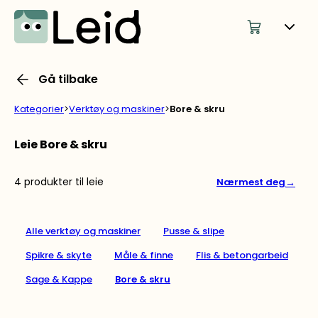
Gå tilbake
Kategorier
>
Verktøy og maskiner
>
Bore & skru
Leie Bore & skru
4 produkter til leie
→
Nærmest deg
Alle verktøy og maskiner
Pusse & slipe
Spikre & skyte
Måle & finne
Flis & betongarbeid
Sage & Kappe
Bore & skru