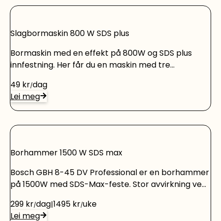
Slagbormaskin 800 W SDS plus
Bormaskin med en effekt på 800W og SDS plus
innfestning. Her får du en maskin med tre
funksjoner; boring, hammerboring og meisling.
49
kr
dag
Sikkerhetsclutch sikrer bruker ved fastkiling av bor,
Lei meg
og AVT-systemet sørger for lave vibrasjoner. Bor
eller meisler kjøpes separat. Trenger du leie
verktøy og maskiner til andre prosjekter? Vi har
verktøyutleie med alt det du trenger til dine
hjemmeprosjekter, både Bosch-verktøy og Ryobi-
Borhammer 1500 W SDS max
verktøy for å nevne noen. Sjekk vårt utvalg.
Bosch GBH 8-45 DV Professional er en borhammer
på 1500W med SDS-Max-feste. Stor avvirkning ved
meisling takket være Turbo-Power med opptil 12,5
299
kr
dag
1495
kr
uke
J slageffekt per slag. - Utmerket kapasitet ved
Lei meg
boring og meisling takket være 1500 W-motor og