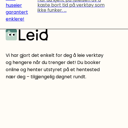
kaste bort tid på verktøy som
ikke funker. ...
Vi har gjort det enkelt for deg å leie verktøy
og hengere når du trenger det! Du booker
online og henter utstyret på et hentested
nær deg – tilgjengelig døgnet rundt.
Forretningsadresse
:
Wiels plass 2, 1771 Halden
Leid AS org.nr 917 213 496