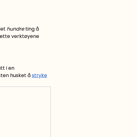
det
hundre
ting å
 rette verktøyene
tt i en
esten husket å
stryke