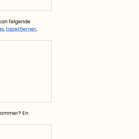
 kan følgende
as
,
tapetfjerner
,
ankommer? En