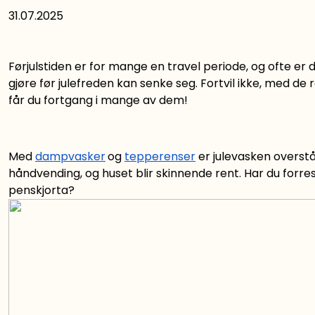
31.07.2025
Førjulstiden er for mange en travel periode, og ofte er 
gjøre før julefreden kan senke seg. Fortvil ikke, med de
får du fortgang i mange av dem!
Med
dampvasker
og
tepperenser
er julevasken overstå
håndvending, og huset blir skinnende rent. Har du forr
penskjorta?