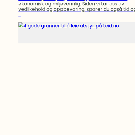
økonomisk og miljøvennlig. Siden vi tar oss av
vedlikehold og oppbevaring, sparer du også tid o
...
4 gode grunner til å leie utstyr på Leid.no
31.07.2025
Å leie riktig utstyr og verktøy på nett er enkelt,
økonomisk og miljøvennlig. Siden vi tar oss av