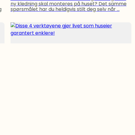
ny kledning skal monteres på huset? Det samme
g
spørsmålet har du heldigvis stilt deg selv når ...
Disse 4 verktøyene gjør livet som huseier
garantert enklere!
31.07.2025