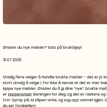
Ønsker du nye møbler? Sats på bruktkjøp!
31.07.2025
Stadig flere velger å handle brukte møbler - det er jo bå
stort utvalg å velge i. For ikke å nevne at det er mer b
kjøpe nye møbler. Ønsker du å gi dine “nye”, brukte mø
er
tepperenser
løsningen for deg, og det er raskere o
tror: Spray på, la såpen virke, og sug opp vannet igjen. D
du ser forskjellen!