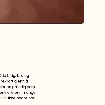
de billig, bra og
ærekraftig enn å
bler en grundig vask
g enklere enn mange
u vil ikke angre når