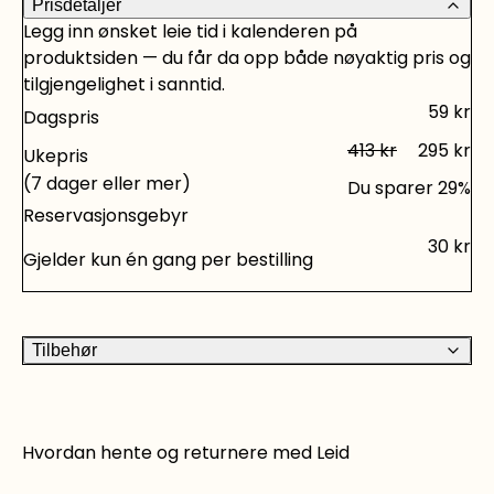
Prisdetaljer
trenger til dine hjemmeprosjekter, både Bosch-
Legg inn ønsket leie tid i kalenderen på
verktøy og Ryobi-verktøy for å nevne noen. Sjekk
produktsiden — du får da opp både nøyaktig pris og
vårt utvalg. Foto: www.rapid.com
tilgjengelighet i sanntid.
59
kr
Dagspris
413
kr
295
kr
Ukepris
(7 dager eller mer)
Du sparer
29
%
Reservasjonsgebyr
30
kr
Gjelder kun én gang per bestilling
Tilbehør
Hvordan hente og returnere med Leid