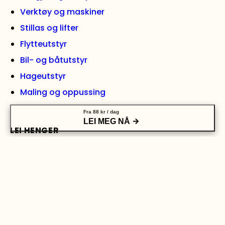
Verktøy og maskiner
Stillas og lifter
Flytteutstyr
Bil- og båtutstyr
Hageutstyr
Maling og oppussing
Fra
88
kr
/ dag
LEI MEG NÅ
LEI HENGER
Skaphenger liten
Skaphenger medium
Skaphenger stor
Grindhenger medium
Grindhenger stor