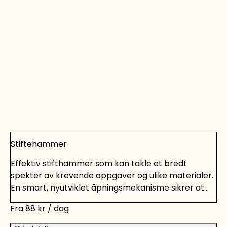
Stiftehammer
Effektiv stifthammer som kan takle et bredt
spekter av krevende oppgaver og ulike materialer.
En smart, nyutviklet åpningsmekanisme sikrer at
ingen deler kan falle ut ved etterfylling av stifter.
Fra
88
kr
/ dag
Trenger du leie verktøy og maskiner til andre
prosjekter? Vi har verktøyutleie med alt det du