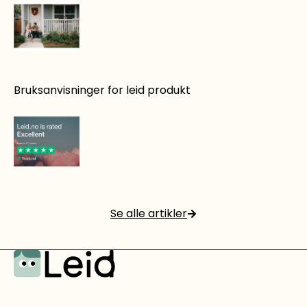
4 gode grunner til å leie utstyr på Leid.no
Bruksanvisninger for leid produkt
Les mer
Det er rett og slett smart å leie!
Se alle artikler
Les mer