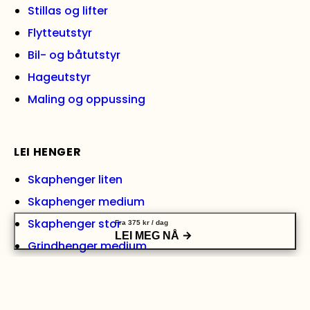
Stillas og lifter
Flytteutstyr
Bil- og båtutstyr
Hageutstyr
Maling og oppussing
LEI HENGER
Skaphenger liten
Skaphenger medium
Skaphenger stor
Fra
375
kr
/ dag
LEI MEG NÅ
Grindhenger medium
Grindhenger stor
Varehenger med tipp, medium