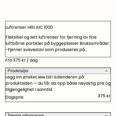
Luftrenser Hilti AIC 1000
Fleksibel og lett luftrenser for fjerning av fine
luftbårne partikler på byggeplasser Bruksområder:
-Fjerner svevestøv som produseres på
byggeplasser, for eksempel ved sliping,
Fra
375
kr
/ dag
overflatesliping, riving og kapping -Skaper
undertrykksområder som bidrar til å holde støvet
Prisdetaljer
innenfor en viss isolasjonssone -Egnet for fine
Legg inn ønsket leie tid i kalenderen på
støvpartikler, for eksempel fra farlige
produktsiden — du får da opp både nøyaktig pris og
byggematerialer som tar lang tid å sette seg
tilgjengelighet i sanntid.
(inkludert kvartsstøv) -Ideell for rom opptil 13 m2
375
kr
Dagspris
(maks romhøyde 3m) Egenskaper: -Ultimate
transportalternativ - med en vekt på bare 15 kg,
inkludert store hjul og teleskophåndtak, er dette en
Teknisk informasjon