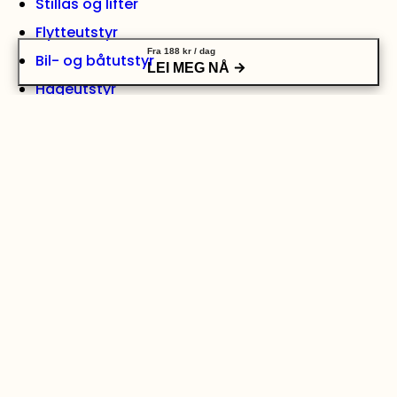
Stillas og lifter
Flytteutstyr
Fra
188
kr
/ dag
Bil- og båtutstyr
LEI MEG NÅ
Hageutstyr
Maling og oppussing
LEI HENGER
Skaphenger liten
Skaphenger medium
Skaphenger stor
Grindhenger medium
Grindhenger stor
Varehenger med tipp, medium
Varehenger stor