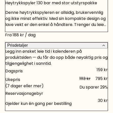
Høytrykkspyler 130 bar med stor utstyrspakke
Denne høytrykkspyleren er allsidig, brukervennlig
og ikke minst effektiv. Med sin kompakte design og
lave vekt er den enkel å håndtere. Trenger du leie
verktøy og maskiner til andre prosjekter? Vi har
Fra
188
kr
/ dag
verktøyutleie med alt det du trenger til dine
hjemmeprosjekter, både Bosch-verktøy og Ryobi-
Prisdetaljer
verktøy for å nevne noen. Sjekk vårt utvalg. Foto:
Legg inn ønsket leie tid i kalenderen på
www.avaofnorway.com
produktsiden — du får da opp både nøyaktig pris og
tilgjengelighet i sanntid.
159
kr
Dagspris
1113
kr
795
kr
Ukepris
(7 dager eller mer)
Du sparer
29
%
Reservasjonsgebyr
30
kr
Gjelder kun én gang per bestilling