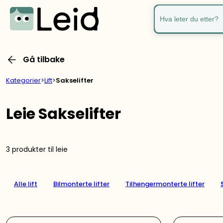
Hva leter du ette
Gå tilbake
Kategorier
>
Lift
>
Sakselifter
Leie Sakselifter
3 produkter til leie
Alle lift
Bilmonterte lifter
Tilhengermonterte lifter