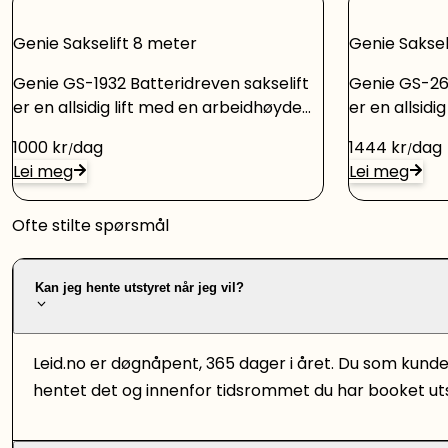
Genie Sakselift 8 meter
Genie Saksel
Genie GS-1932 Batteridreven sakselift
Genie GS-263
er en allsidig lift med en arbeidhøyde
er en allsidi
på 8meter. Modell: GS-1932
på 8meter. Modell: GS-2632
1000
kr
dag
1444
kr
dag
Arbeidshøyde maks: 7,85 m
Arbeidshøyd
Lei meg
Lei meg
Løftekapasitet: 227 kg Stigningsevne
Løftekapasit
maks: 25% Egenvekt: 1 329 kg Utstyr: -
maks: 25% Egenve
Ofte stilte spørsmål
Trinnløse bevegelser -AC elektriske
Trinnløse be
drivmotorer -Kjøring i full arbeidshøyde
drivmotorer 
-Universal 27A smart lader -Ladekabel
Universal 27
Kan jeg hente utstyret når jeg vil?
montert bak -Vedlikeholdsfritt
montert bak 
plattformdekke -Manuell nødsenk -
plattformde
Hvite, merkefrie dekk -220V uttak i
merkefrie de
Leid.no er døgnåpent, 365 dager i året. Du som kund
plattform -Senke og tiltalarm -
Senke og til
hentet det og innenfor tidsrommet du har booket uts
Timeteller -SmartLink Dual Zone
SmartLink D
kontrollsystem -Overlast sensor -
Overlast sen
Elektrisk og manuell frigjøring av
frigjøring a