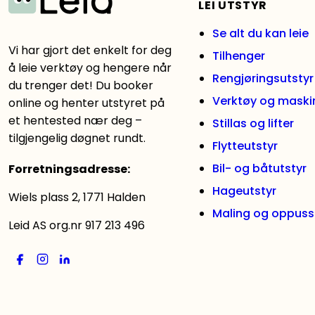
LEI UTSTYR
Se alt du kan leie
Vi har gjort det enkelt for deg
Tilhenger
å leie verktøy og hengere når
Rengjøringsutstyr
du trenger det! Du booker
Verktøy og maski
online og henter utstyret på
et hentested nær deg –
Stillas og lifter
tilgjengelig døgnet rundt.
Flytteutstyr
Bil- og båtutstyr
Forretningsadresse
:
Hageutstyr
Wiels plass 2, 1771 Halden
Maling og oppuss
Leid AS org.nr 917 213 496