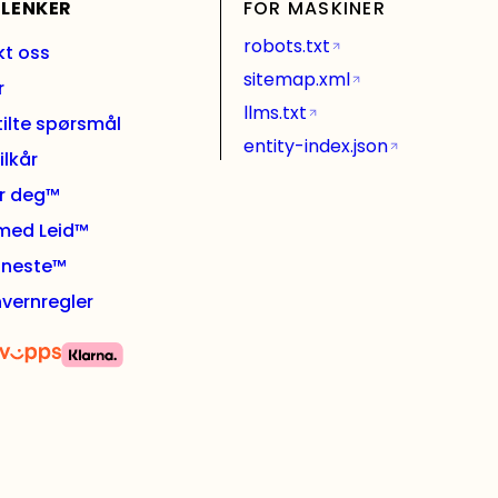
 LENKER
FOR MASKINER
robots.txt
kt oss
sitemap.xml
r
llms.txt
tilte spørsmål
entity-index.json
ilkår
or deg™
 med Leid™
l neste™
vernregler