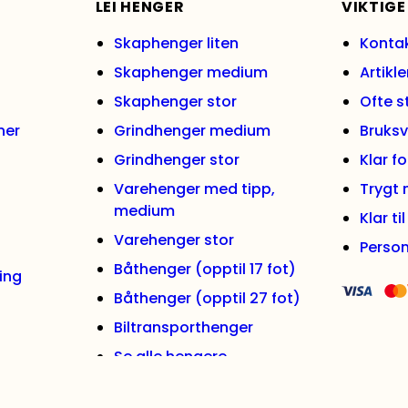
LEI HENGER
VIKTIGE
Skaphenger liten
Konta
Skaphenger medium
Artikle
Skaphenger stor
Ofte s
ner
Grindhenger medium
Bruksv
Grindhenger stor
Klar f
Varehenger med tipp,
Trygt
medium
Klar ti
Varehenger stor
Person
Båthenger (opptil 17 fot)
ing
Båthenger (opptil 27 fot)
Biltransporthenger
Se alle hengere
Alle rettigheter forbeholdes