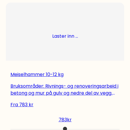
Laster inn ...
Meiselhammer 10-12 kg
Bruksområder: Rivnings- og renoveringsarbeid i
betong og mur på gulv og nedre del av vegg.
Setting av jordspyd. Korrigerende meisling som
Fra
783
kr
justering av åpning i dør og vindu. Egenskaper:
Ekstremt kraftig med høy slagenergi. AVR -
783
kr
Aktiv Vibrasjons Reduksjon. Ekstrautstyret DRS-
B støvfjerningssystem fjerner opptil 95% av