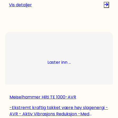
hjemmeprosjekter, både Bosch-verktøy og
Vis detaljer
Ryobi-verktøy for å nevne noen. Sjekk vårt
utvalg.
Laster inn ...
Meiselhammer Hilti TE 1000-AVR
-Ekstremt kraftig takket være høy slagenergi -
AVR - Aktiv Vibrasjons Reduksjon -Med