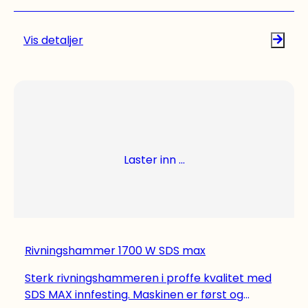
meiselapplikasjoner -Tilbehøret DRS-Y
støvfjerningssystem samler opptil 98% av
støvet -Avtagbar strømkabel for raskt og
Vis detaljer
enkelt skifte av skadde/ødelagte kabler på
arbeidsplassen -Slagboring i betong, mur og
naturstein med bor 12 - 150 mm i diameter -
Bore hull for tunge ankre fra 20-40 mm i
diameter -Meisling og riving med spisse og flate
meisler -Boring med høyt dreiemoment i tre og
stål
Laster inn ...
Rivningshammer 1700 W SDS max
Sterk rivningshammeren i proffe kvalitet med
SDS MAX innfesting. Maskinen er først og