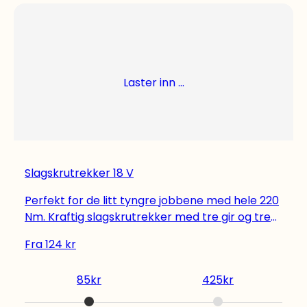
Laster inn ...
Slagskrutrekker 18 V
Perfekt for de litt tyngre jobbene med hele 220
Nm. Kraftig slagskrutrekker med tre gir og tre
LED-pærer! Det kanskje absolutt beste med
Fra
124
kr
denne slagskrutrekkeren er det utrolig høye
dreiemomentet som kommer opp i 220 Nm, slik
85
kr
425
kr
at den kan brukes til skikkelig grove skruer og
krevende monteringsoppgaver. Tre gir –