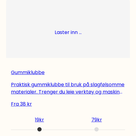
Laster inn ...
Gummiklubbe
Praktisk gummiklubbe til bruk på slagfølsomme
materialer. Trenger du leie verktøy og maskiner
til andre prosjekter? Vi har verktøyutleie med
Fra
38
kr
alt det du trenger til dine hjemmeprosjekter,
både Bosch-verktøy og Ryobi-verktøy for å
19
kr
79
kr
nevne noen. Sjekk vårt utvalg.