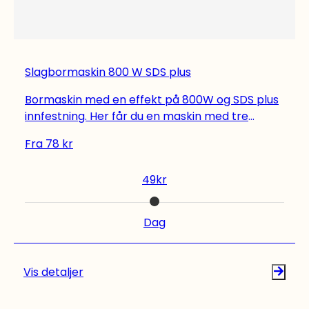
Slagbormaskin 800 W SDS plus
Bormaskin med en effekt på 800W og SDS plus
innfestning. Her får du en maskin med tre
funksjoner; boring, hammerboring og meisling.
Fra
78
kr
Sikkerhetsclutch sikrer bruker ved fastkiling av
bor, og AVT-systemet sørger for lave
49
kr
vibrasjoner. Bor eller meisler kjøpes separat.
Trenger du leie verktøy og maskiner til andre
prosjekter? Vi har verktøyutleie med alt det du
Dag
trenger til dine hjemmeprosjekter, både Bosch-
verktøy og Ryobi-verktøy for å nevne noen.
Sjekk vårt utvalg.
Vis detaljer