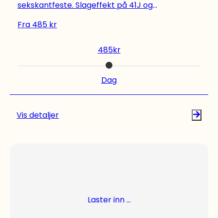
sekskantfeste. Slageffekt på 41J og
slagfrekvens på 1300 slag/min. Lang levetid
Fra
485
kr
takket være robust konstruksjon med gode
materialer.
485
kr
Dag
Vis detaljer
Laster inn ...