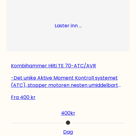
Laster inn ...
Kombihammer Hilti TE 70-ATC/AVR
-Det unike Aktive Moment Kontroll systemet
(ATC), stopper motoren nesten umiddelbart
dersom boret kiler seg ved treff av f.eks.
Fra
400
kr
armering. Dette reduserer risikoen for kick-
back. -AVR (Aktiv Vibrasjon Reduksjon) gjør
400
kr
maskinen mer behagelig å bruke - og bidrar til
å øke den daglige produktiviteten -Høyeste
produktivitet for et bredt spekter av bore- og
Dag