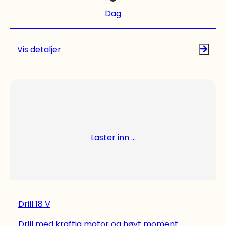
støvet. Vibrasjonsdempet spadegrep. Børsteløs
Dag
SR motor som gjør motoren praktisk talt
vedlikeholdsfri. Ytelsesreduksjon til 70%.
**Maskiner hentes inn fra våre
Vis detaljer
samarbeidspartnere og åpnes for booking på
forespørsel. Leiedøgnet strekker seg derfor fra
08.00 - 07.00. Trenger du leie verktøy og
maskiner til andre prosjekter? Vi har
verktøyutleie med alt det du trenger til dine
hjemmeprosjekter, både Bosch-verktøy og
Ryobi-verktøy for å nevne noen. Sjekk vårt
Laster inn ...
utvalg.
Drill 18 V
Drill med kraftig motor og høyt moment.