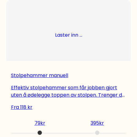
Laster inn ...
Stolpehammer manuell
Effektiv stolpehammer som får jobben gjort
uten å ødelegge toppen av stolpen. Trenger du
leie verktøy og maskiner til andre prosjekter? Vi
Fra
118
kr
har verktøyutleie med alt det du trenger til dine
hjemmeprosjekter, både Bosch-verktøy og
79
kr
395
kr
Ryobi-verktøy for å nevne noen. Sjekk vårt
utvalg.